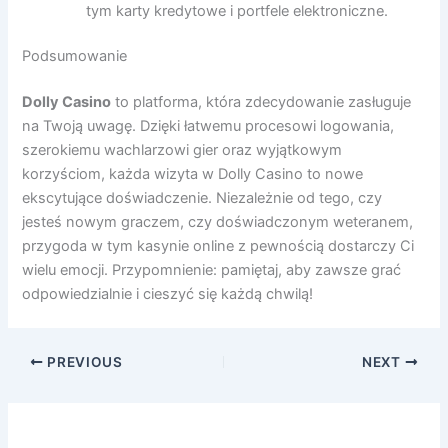
tym karty kredytowe i portfele elektroniczne.
Podsumowanie
Dolly Casino
to platforma, która zdecydowanie zasługuje
na Twoją uwagę. Dzięki łatwemu procesowi logowania,
szerokiemu wachlarzowi gier oraz wyjątkowym
korzyściom, każda wizyta w Dolly Casino to nowe
ekscytujące doświadczenie. Niezależnie od tego, czy
jesteś nowym graczem, czy doświadczonym weteranem,
przygoda w tym kasynie online z pewnością dostarczy Ci
wielu emocji. Przypomnienie: pamiętaj, aby zawsze grać
odpowiedzialnie i cieszyć się każdą chwilą!
PREVIOUS
NEXT