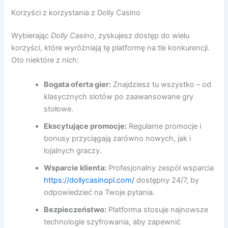
Korzyści z korzystania z Dolly Casino
Wybierając
Dolly Casino
, zyskujesz dostęp do wielu
korzyści, które wyróżniają tę platformę na tle konkurencji.
Oto niektóre z nich:
Bogata oferta gier:
Znajdziesz tu wszystko – od
klasycznych slotów po zaawansowane gry
stołowe.
Ekscytujące promocje:
Regularne promocje i
bonusy przyciągają zarówno nowych, jak i
lojalnych graczy.
Wsparcie klienta:
Profesjonalny zespół wsparcia
https://dollycasinopl.com/
dostępny 24/7, by
odpowiedzieć na Twoje pytania.
Bezpieczeństwo:
Platforma stosuje najnowsze
technologie szyfrowania, aby zapewnić