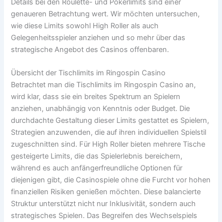
Details bei den Roulette- und Pokerlimits sind einer
genaueren Betrachtung wert. Wir möchten untersuchen,
wie diese Limits sowohl High Roller als auch
Gelegenheitsspieler anziehen und so mehr über das
strategische Angebot des Casinos offenbaren.
Übersicht der Tischlimits im Ringospin Casino
Betrachtet man die Tischlimits im Ringospin Casino an,
wird klar, dass sie ein breites Spektrum an Spielern
anziehen, unabhängig von Kenntnis oder Budget. Die
durchdachte Gestaltung dieser Limits gestattet es Spielern,
Strategien anzuwenden, die auf ihren individuellen Spielstil
zugeschnitten sind. Für High Roller bieten mehrere Tische
gesteigerte Limits, die das Spielerlebnis bereichern,
während es auch anfängerfreundliche Optionen für
diejenigen gibt, die Casinospiele ohne die Furcht vor hohen
finanziellen Risiken genießen möchten. Diese balancierte
Struktur unterstützt nicht nur Inklusivität, sondern auch
strategisches Spielen. Das Begreifen des Wechselspiels