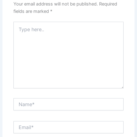
Your email address will not be published.
Required
fields are marked
*
Type
here..
Name*
Email*