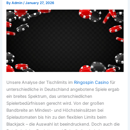
By
Admin
/
January 27, 2026
Unsere Analyse der Tischlimits im
Ringospin Casino
für
unterschiedliche in Deutschland angebotene Spiele ergab
ein breites Spektrum, das unterschiedlichen
Spielerbedürfnissen gerecht wird. Von der großen
Bandbreite an Mindest- und Höchsteinsätzen bei
Spielautomaten bis hin zu den flexiblen Limits beim
Blackjack – die Auswahl ist beeindruckend. Doch auch die