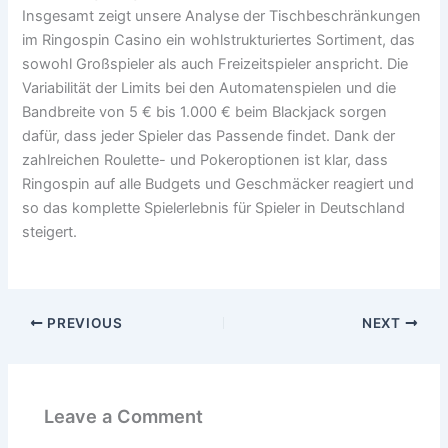
Insgesamt zeigt unsere Analyse der Tischbeschränkungen
im Ringospin Casino ein wohlstrukturiertes Sortiment, das
sowohl Großspieler als auch Freizeitspieler anspricht. Die
Variabilität der Limits bei den Automatenspielen und die
Bandbreite von 5 € bis 1.000 € beim Blackjack sorgen
dafür, dass jeder Spieler das Passende findet. Dank der
zahlreichen Roulette- und Pokeroptionen ist klar, dass
Ringospin auf alle Budgets und Geschmäcker reagiert und
so das komplette Spielerlebnis für Spieler in Deutschland
steigert.
PREVIOUS
NEXT
Leave a Comment