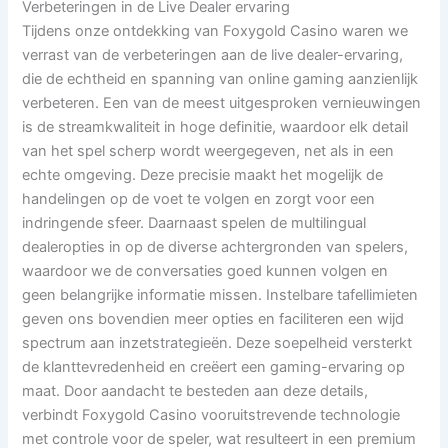
Verbeteringen in de Live Dealer ervaring
Tijdens onze ontdekking van Foxygold Casino waren we
verrast van de verbeteringen aan de live dealer-ervaring,
die de echtheid en spanning van online gaming aanzienlijk
verbeteren. Een van de meest uitgesproken vernieuwingen
is de streamkwaliteit in hoge definitie, waardoor elk detail
van het spel scherp wordt weergegeven, net als in een
echte omgeving. Deze precisie maakt het mogelijk de
handelingen op de voet te volgen en zorgt voor een
indringende sfeer. Daarnaast spelen de multilingual
dealeropties in op de diverse achtergronden van spelers,
waardoor we de conversaties goed kunnen volgen en
geen belangrijke informatie missen. Instelbare tafellimieten
geven ons bovendien meer opties en faciliteren een wijd
spectrum aan inzetstrategieën. Deze soepelheid versterkt
de klanttevredenheid en creëert een gaming-ervaring op
maat. Door aandacht te besteden aan deze details,
verbindt Foxygold Casino vooruitstrevende technologie
met controle voor de speler, wat resulteert in een premium