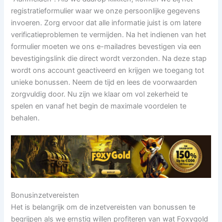
registratieformulier waar we onze persoonlijke gegevens
invoeren. Zorg ervoor dat alle informatie juist is om latere
verificatieproblemen te vermijden. Na het indienen van het
formulier moeten we ons e-mailadres bevestigen via een
bevestigingslink die direct wordt verzonden. Na deze stap
wordt ons account geactiveerd en krijgen we toegang tot
unieke bonussen. Neem de tijd en lees de voorwaarden
zorgvuldig door. Nu zijn we klaar om vol zekerheid te
spelen en vanaf het begin de maximale voordelen te
behalen.
Bonusinzetvereisten
Het is belangrijk om de inzetvereisten van bonussen te
begrijpen als we ernstig willen profiteren van wat Foxygold