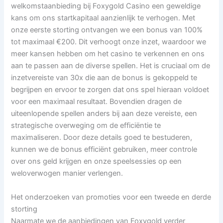
welkomstaanbieding bij Foxygold Casino een geweldige
kans om ons startkapitaal aanzienlijk te verhogen. Met
onze eerste storting ontvangen we een bonus van 100%
tot maximaal €200. Dit verhoogt onze inzet, waardoor we
meer kansen hebben om het casino te verkennen en ons
aan te passen aan de diverse spellen. Het is cruciaal om de
inzetvereiste van 30x die aan de bonus is gekoppeld te
begrijpen en ervoor te zorgen dat ons spel hieraan voldoet
voor een maximaal resultaat. Bovendien dragen de
uiteenlopende spellen anders bij aan deze vereiste, een
strategische overweging om de efficiëntie te
maximaliseren. Door deze details goed te bestuderen,
kunnen we de bonus efficiënt gebruiken, meer controle
over ons geld krijgen en onze speelsessies op een
weloverwogen manier verlengen.
Het onderzoeken van promoties voor een tweede en derde
storting
Naarmate we de aanbiedingen van Foxygold verder