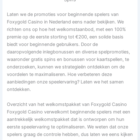
Laten we de promoties voor beginnende spelers van
Foxygold Casino in Nederland eens nader bekijken. We
richten ons op hoe het welkomstaanbod, met een 100%
premie op de eerste storting tot €200, een solide basis
biedt voor beginnende gebruikers. Door de
daaropvolgende inlegbonussen en diverse spelpromoties,
waaronder gratis spins en bonussen voor kaartspellen, te
onderzoeken, kunnen we strategieën ontdekken om de
voordelen te maximaliseren. Hoe verbeteren deze
aanbiedingen onze speelervaring? Laten we het samen
ontdekken.
Overzicht van het welkomstpakket van Foxygold Casino
Foxygold Casino verwelkomt beginnende spelers met een
aantrekkelijk welkomstpakket dat is ontworpen om hun
eerste speelervaring te optimaliseren. We weten dat onze
spelers graag de controle hebben, dus laten we eens kijken