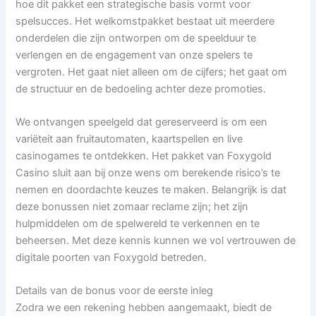
hoe dit pakket een strategische basis vormt voor
spelsucces. Het welkomstpakket bestaat uit meerdere
onderdelen die zijn ontworpen om de speelduur te
verlengen en de engagement van onze spelers te
vergroten. Het gaat niet alleen om de cijfers; het gaat om
de structuur en de bedoeling achter deze promoties.
We ontvangen speelgeld dat gereserveerd is om een
variëteit aan fruitautomaten, kaartspellen en live
casinogames te ontdekken. Het pakket van Foxygold
Casino sluit aan bij onze wens om berekende risico’s te
nemen en doordachte keuzes te maken. Belangrijk is dat
deze bonussen niet zomaar reclame zijn; het zijn
hulpmiddelen om de spelwereld te verkennen en te
beheersen. Met deze kennis kunnen we vol vertrouwen de
digitale poorten van Foxygold betreden.
Details van de bonus voor de eerste inleg
Zodra we een rekening hebben aangemaakt, biedt de