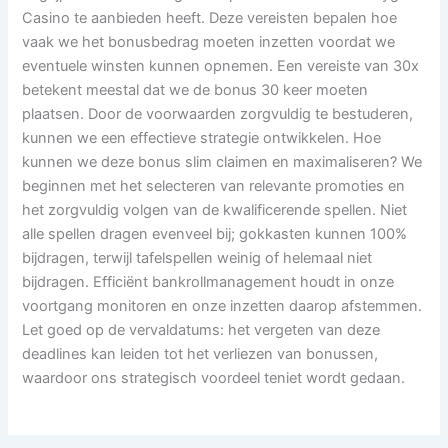
Casino te aanbieden heeft. Deze vereisten bepalen hoe
vaak we het bonusbedrag moeten inzetten voordat we
eventuele winsten kunnen opnemen. Een vereiste van 30x
betekent meestal dat we de bonus 30 keer moeten
plaatsen. Door de voorwaarden zorgvuldig te bestuderen,
kunnen we een effectieve strategie ontwikkelen. Hoe
kunnen we deze bonus slim claimen en maximaliseren? We
beginnen met het selecteren van relevante promoties en
het zorgvuldig volgen van de kwalificerende spellen. Niet
alle spellen dragen evenveel bij; gokkasten kunnen 100%
bijdragen, terwijl tafelspellen weinig of helemaal niet
bijdragen. Efficiënt bankrollmanagement houdt in onze
voortgang monitoren en onze inzetten daarop afstemmen.
Let goed op de vervaldatums: het vergeten van deze
deadlines kan leiden tot het verliezen van bonussen,
waardoor ons strategisch voordeel teniet wordt gedaan.