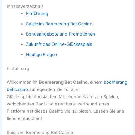
Inhaltsverzeichnis
Einführung
Spiele im Boomerang Bet Casino
Bonusangebote und Promotionen
Zukunft des Online-Glücksspiels
Häufige Fragen
Einführung
Willkommen im
Boomerang Bet Casino
, einem
boomerang
bet casino
aufregenden Ziel für alle
Glücksspielenthusiasten. Mit einer Vielzahl von Spielen,
verlockenden Boni und einer benutzerfreundlichen
Plattform hat dieses Casino viel zu bieten. Lassen Sie uns
tiefer eintauchen!
Spiele im Boomerang Bet Casino