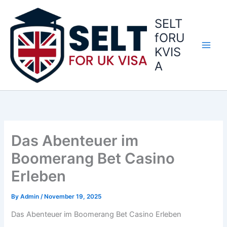
Skip
to
SELT
content
fORU
KVIS
A
Das Abenteuer im
Boomerang Bet Casino
Erleben
By
Admin
/
November 19, 2025
Das Abenteuer im Boomerang Bet Casino Erleben