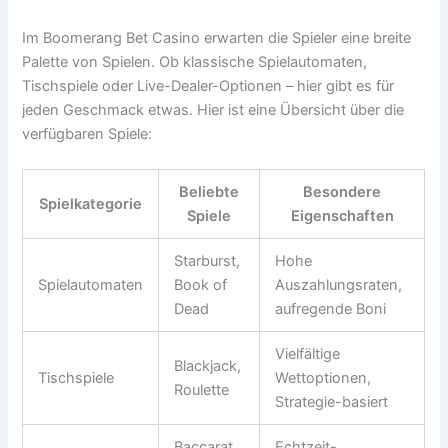
Im Boomerang Bet Casino erwarten die Spieler eine breite
Palette von Spielen. Ob klassische Spielautomaten,
Tischspiele oder Live-Dealer-Optionen – hier gibt es für
jeden Geschmack etwas. Hier ist eine Übersicht über die
verfügbaren Spiele:
Beliebte
Besondere
Spielkategorie
Spiele
Eigenschaften
Starburst,
Hohe
Spielautomaten
Book of
Auszahlungsraten,
Dead
aufregende Boni
Vielfältige
Blackjack,
Tischspiele
Wettoptionen,
Roulette
Strategie-basiert
Baccarat,
Echtzeit-