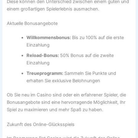
Diese können den Unterschied zwischen einem guten und
einem großartigen Spielerlebnis ausmachen.
Aktuelle Bonusangebote
Willkommensbonus:
Bis zu 100% auf die erste
Einzahlung
Reload-Bonus:
50% Bonus auf die zweite
Einzahlung
Treueprogramm:
Sammeln Sie Punkte und
erhalten Sie exklusive Belohnungen
Ob Sie neu im Casino sind oder ein erfahrener Spieler, die
Bonusangebote sind eine hervorragende Möglichkeit, Ihr
Spiel zu maximieren und mehr Spaß zu haben.
Zukunft des Online-Glücksspiels