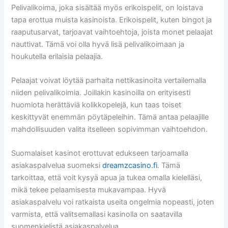
Pelivalikoima, joka sisältää myös erikoispelit, on loistava
tapa erottua muista kasinoista. Erikoispelit, kuten bingot ja
raaputusarvat, tarjoavat vaihtoehtoja, joista monet pelaajat
nauttivat. Tämä voi olla hyvä lisä pelivalikoimaan ja
houkutella erilaisia pelaajia.
Pelaajat voivat löytää parhaita nettikasinoita vertailemalla
niiden pelivalikoimia. Joillakin kasinoilla on erityisesti
huomiota herättäviä kolikkopelejä, kun taas toiset
keskittyvät enemmän pöytäpeleihin. Tämä antaa pelaajille
mahdollisuuden valita itselleen sopivimman vaihtoehdon.
Suomalaiset kasinot erottuvat edukseen tarjoamalla
asiakaspalvelua suomeksi
dreamzcasino.fi
. Tämä
tarkoittaa, että voit kysyä apua ja tukea omalla kielelläsi,
mikä tekee pelaamisesta mukavampaa. Hyvä
asiakaspalvelu voi ratkaista useita ongelmia nopeasti, joten
varmista, että valitsemallasi kasinolla on saatavilla
suomenkielistä asiakaspalvelua.