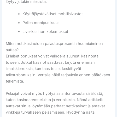
löytyy jotakin mieluista.
Käyttäjäystävälliset mobiilisivustot
Pelien monipuolisuus
Live-kasinon kokemukset
Miten nettikasinoiden palautusprosentin huomioiminen
auttaa?
Erilaiset bonukset voivat vaihdella suuresti kasinosta
toiseen. Jotkut kasinot saattavat tarjota enemmän
ilmaiskierroksia, kun taas toiset keskittyvät
talletusbonuksiin. Vertaile näitä tarjouksia ennen päätöksen
tekemistä.
Pelaajat voivat myös hyötyä asiantuntevasta sisällöstä,
kuten kasinoarvosteluista ja vertailuista. Nämä artikkelit
auttavat sinua löytämään parhaat nettikasinot ja antavat
vinkkejä turvalliseen pelaamiseen. Hyödynnä näitä