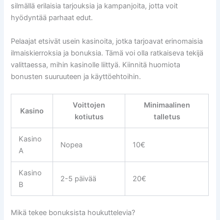
silmällä erilaisia tarjouksia ja kampanjoita, jotta voit
hyödyntää parhaat edut.
Pelaajat etsivät usein kasinoita, jotka tarjoavat erinomaisia
ilmaiskierroksia ja bonuksia. Tämä voi olla ratkaiseva tekijä
valittaessa, mihin kasinolle liittyä. Kiinnitä huomiota
bonusten suuruuteen ja käyttöehtoihin.
Voittojen
Minimaalinen
Kasino
kotiutus
talletus
Kasino
Nopea
10€
A
Kasino
2-5 päivää
20€
B
Mikä tekee bonuksista houkuttelevia?