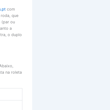
s.pt
com
 roda, que
 (par ou
anto a
tra, o duplo
 Abaixo,
ta na roleta