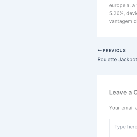
europeia, a
5.26%, devi
vantagem da
PREVIOUS
Leave a
Your email 
Type
here..