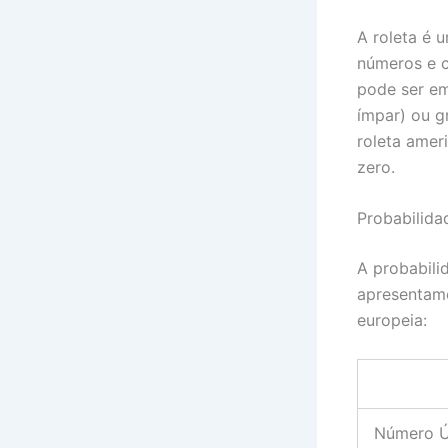
A roleta é 
números e c
pode ser em
ímpar) ou g
roleta amer
zero.
Probabilida
A probabili
apresentamo
europeia:
Número Ú