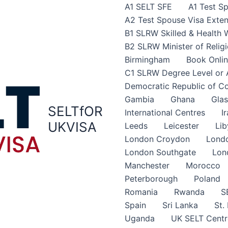
A1 SELT SFE
A1 Test S
A2 Test Spouse Visa Exten
B1 SLRW Skilled & Health 
B2 SLRW Minister of Religi
Birmingham
Book Onli
C1 SLRW Degree Level or
Democratic Republic of C
Gambia
Ghana
Gla
SELTfOR
International Centres
I
UKVISA
Leeds
Leicester
Lib
London Croydon
Lond
London Southgate
Lon
Manchester
Morocco
Peterborough
Poland
Romania
Rwanda
S
Spain
Sri Lanka
St.
Uganda
UK SELT Centr