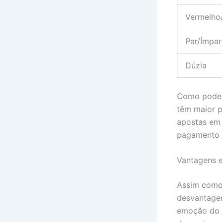
Vermelho
Par/Ímpar
Dúzia
Como podemo
têm maior 
apostas em
pagamento 
Vantagens 
Assim como 
desvantagen
emoção do j