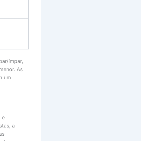
ar/ímpar,
menor. As
em um
 e
tas, a
as