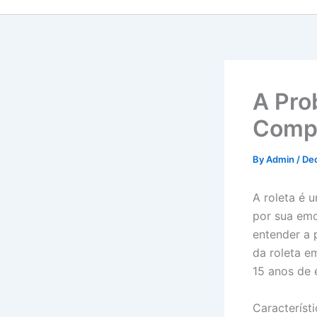
A Pro
Comp
By
Admin
/
De
A roleta é 
por sua emo
entender a 
da roleta e
15 anos de 
Característ