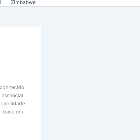
d
Zimbabwe
 conhecido
 essencial
obabilidade
om base em