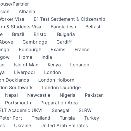
pouse/Partner
sion
Albania
Worker Visa
B1 Test Settlement & Citizenship
on & Students Visa
Bangladesh
Belfast
ne
Brazil
Bristol
Bulgaria
 Above
Cambridge
Cardiff
ongo
Edinburgh
Exams
France
sgow
Home
India
raq
Isle of Man
Kenya
Lebanon
ya
Liverpool
London
on Docklands
London Holborn
don Southwark
London Uxbridge
Nepal
Newcastle
Nigeria
Pakistan
Portsmouth
Preparation Area
ELT Academic UKVI
Senegal
SLRW
 Peter Port
Thailand
Tunisia
Turkey
es
Ukraine
United Arab Emirates